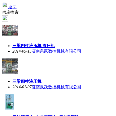
返回
供应搜索
三梁
四柱液压机
液压机
2014-05-15
济南泉跃数控机械有限公司
三梁
四柱液压机
2014-01-07
济南泉跃数控机械有限公司